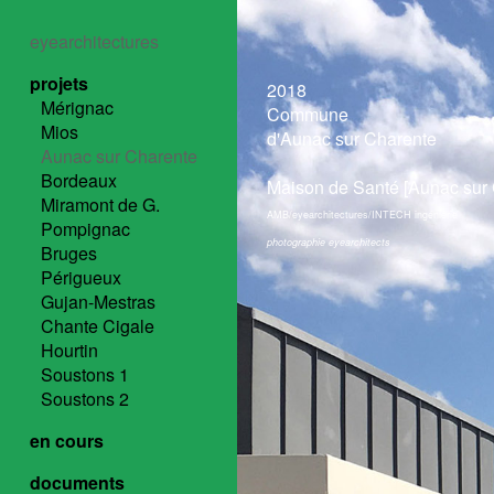
eyearchitectures
projets
2018
Mérignac
Commune
Mios
d'Aunac sur Charente
Aunac sur Charente
Bordeaux
Maison de Santé [Aunac sur 
Miramont de G.
AMB/eyearchitectures/INTECH ingénierie
Pompignac
photographie eyearchitects
Bruges
Périgueux
Gujan-Mestras
Chante Cigale
Hourtin
Soustons 1
Soustons 2
en cours
documents